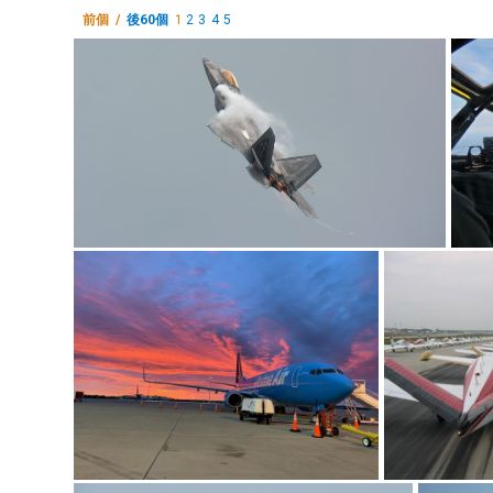
前個 /
後60個
1
2
3
4
5