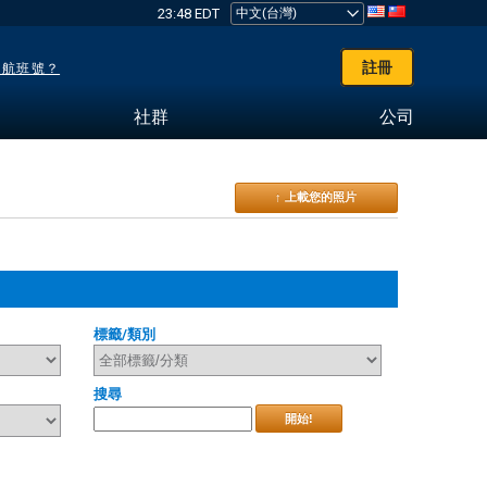
23:48 EDT
註冊
了航班號？
社群
公司
↑ 上載您的照片
標籤/類別
搜尋
開始!