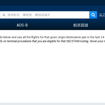
忘
ADS-B
航班跟蹤
de below and see all the flights for that given origin/destination pair in the last 24
verify on terminal procedures that you are eligible for that SID/STAR/routing. Hover your 