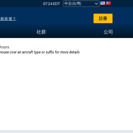
07:24 EDT
註冊
了航班號？
社群
公司
 hours.
mouse over an aircraft type or suffix for more details.