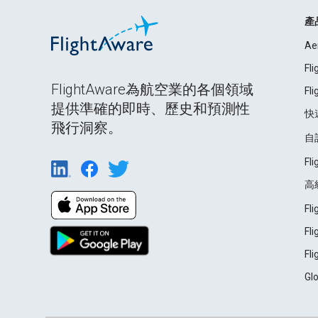
產
Ae
Fl
FlightAware為航空業的各個領域
Fl
提供準確的即時、歷史和預測性
快
飛行洞察。
自
Fl
高
Fl
Fl
Fl
Gl