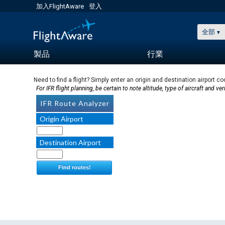
加入FlightAware
登入
全部
製品
行業
Need to find a flight? Simply enter an origin and destination airport co
For IFR flight planning, be certain to note altitude, type of aircraft and 
IFR Route Analyzer
Origin Airport
Destination Airport
Find routes!