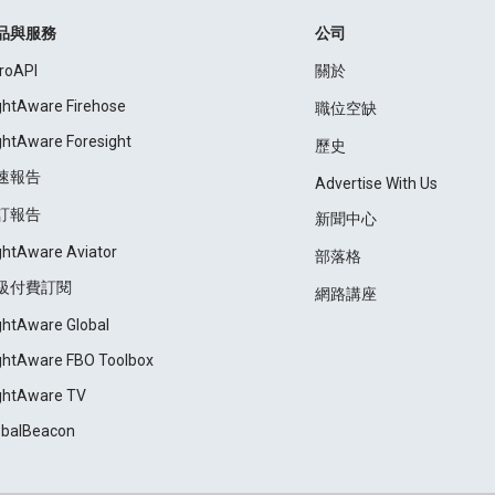
品與服務
公司
roAPI
關於
ightAware Firehose
職位空缺
ightAware Foresight
歷史
速報告
Advertise With Us
訂報告
新聞中心
ightAware Aviator
部落格
級付費訂閱
網路講座
ightAware Global
ightAware FBO Toolbox
ightAware TV
obalBeacon