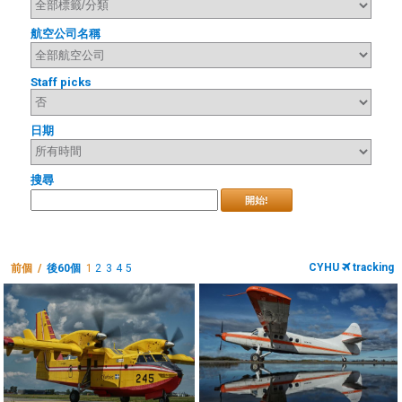
航空公司名稱
Staff picks
日期
搜尋
開始!
CYHU
tracking
前個 /
後60個
1
2
3
4
5