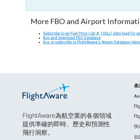
More FBO and Airport Informat
Subscribe to an Fuel Price (Jet A, 100LL) data feed for ai
Buy and download FBO Database
Buy or subscribe to FlightAware's Airport Database (airp
產
Ae
Fl
FlightAware為航空業的各個領域
Fl
提供準確的即時、歷史和預測性
快
飛行洞察。
自