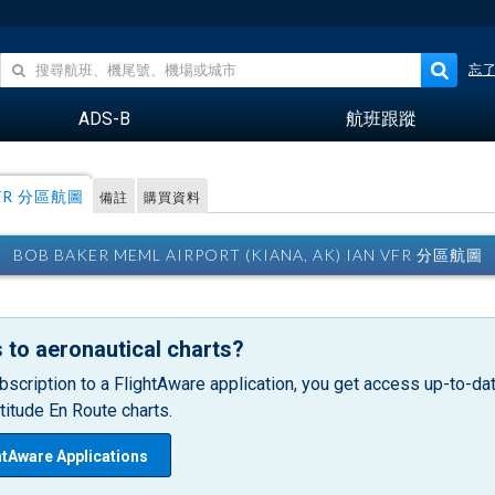
忘
ADS-B
航班跟蹤
FR 分區航圖
備註
購買資料
BOB BAKER MEML AIRPORT (KIANA, AK) IAN VFR 分區航圖
 to aeronautical charts?
bscription to a FlightAware application, you get access up-to-date
itude En Route charts.
htAware Applications