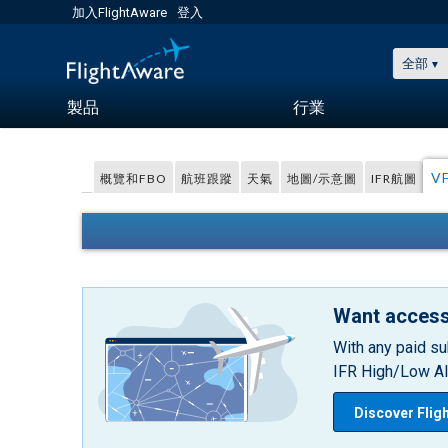
加入FlightAware
登入
全部
製品
行業
V
概覽和FBO
航班跟蹤
天氣
地圖/示意圖
IFR航圖
Want access
With any paid su
IFR High/Low Alt
Discover Flig