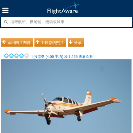
返回圖片瀏覽
上載您的照片
分享
1
投票数 (
4.00
平均) 和
1,266
查看次數