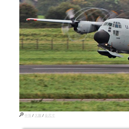
中等
/
大圖
/
全尺寸