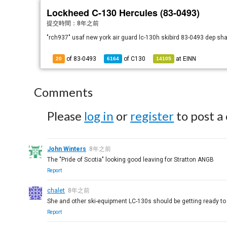
Lockheed C-130 Hercules (83-0493)
提交時間：
8年之前
"rch937" usaf new york air guard lc-130h skibird 83-0493 dep s
of 83-0493
of
C130
at
EINN
20
6164
14105
Comments
Please
log in
or
register
to post a
John Winters
8年之前
The "Pride of Scotia" looking good leaving for Stratton ANGB
Report
chalet
8年之前
She and other ski-equipment LC-130s should be getting ready to 
Report