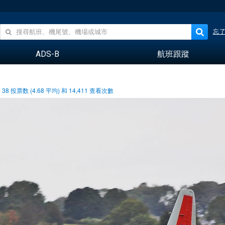
忘
ADS-B
航班跟蹤
38
投票数 (
4.68
平均) 和
14,411
查看次數