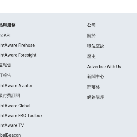
品與服務
公司
roAPI
關於
ightAware Firehose
職位空缺
ightAware Foresight
歷史
速報告
Advertise With Us
訂報告
新聞中心
ightAware Aviator
部落格
級付費訂閱
網路講座
ightAware Global
ightAware FBO Toolbox
ightAware TV
obalBeacon