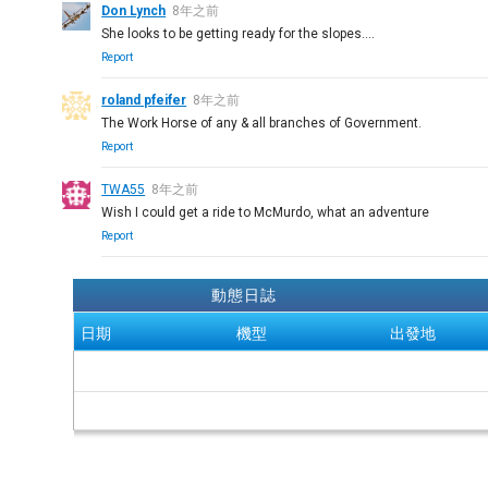
Don Lynch
8年之前
She looks to be getting ready for the slopes....
Report
roland pfeifer
8年之前
The Work Horse of any & all branches of Government.
Report
TWA55
8年之前
Wish I could get a ride to McMurdo, what an adventure
Report
動態日誌
日期
機型
出發地