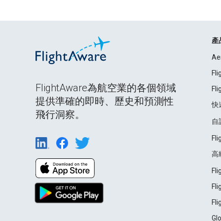
產
Ae
Fl
FlightAware為航空業的各個領域
Fl
提供準確的即時、歷史和預測性
快
飛行洞察。
自
Fl
高
Fl
Fl
Fl
Gl