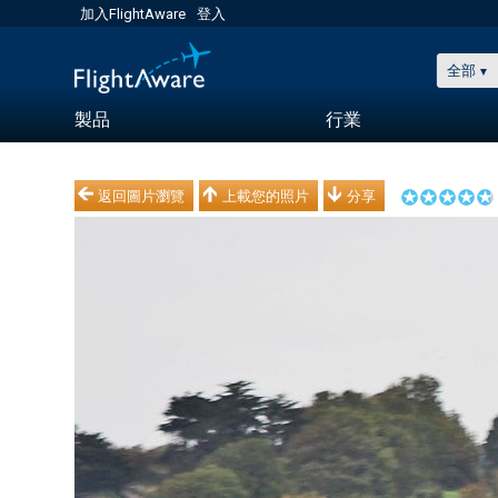
加入FlightAware
登入
全部
製品
行業
返回圖片瀏覽
上載您的照片
分享