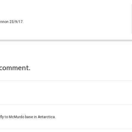
hannon 23/9/17.
 comment.
fly to McMurdo base in Antarctica.