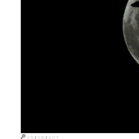
中等
/
大圖
/
全尺寸