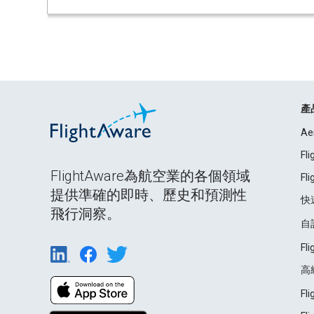
產
Ae
Fl
FlightAware為航空業的各個領域
Fl
提供準確的即時、歷史和預測性
快
飛行洞察。
自
Fl
高
Fl