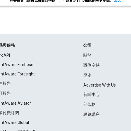
註冊會員（註冊免費而且快捷！）可以看到3 months的歷史記錄。
加入
品與服務
公司
roAPI
關於
ightAware Firehose
職位空缺
ightAware Foresight
歷史
速報告
Advertise With Us
訂報告
新聞中心
ightAware Aviator
部落格
級付費訂閱
網路講座
ightAware Global