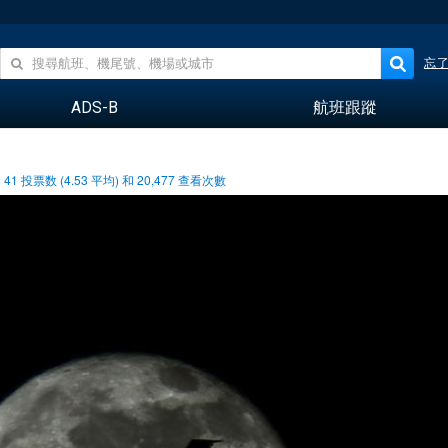
忘
ADS-B
航班跟蹤
41
投票数 (
4.53
平均) 和
20,477
查看次數