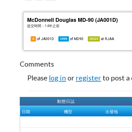
McDonnell Douglas MD-90 (JA001D)
提交時間：
14年之前
of JA001D
of
MD90
at
RJAA
4
1959
20113
Comments
Please
log in
or
register
to post a
動態日誌
日期
機型
出發地