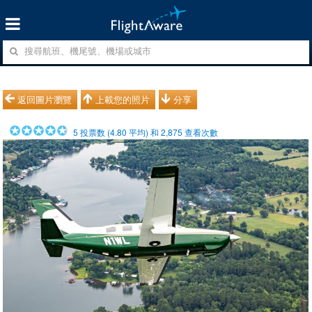
返回圖片瀏覽
上載您的照片
分享
5
投票数 (
4.80
平均) 和
2,875
查看次數