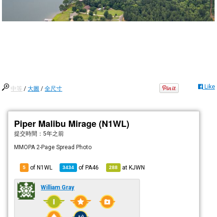
Like
中等
/
大圖
/
全尺寸
Piper Malibu Mirage (N1WL)
提交時間：
5年之前
MMOPA 2-Page Spread Photo
of N1WL
of
PA46
at
KJWN
5
3434
288
William Gray