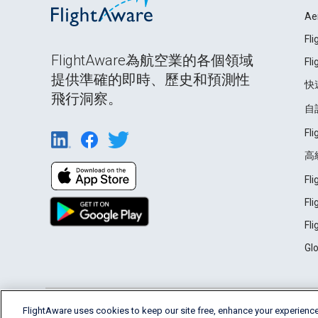
Ae
Fl
FlightAware為航空業的各個領域
Fl
提供準確的即時、歷史和預測性
快
飛行洞察。
自
Fl
高
Fl
Fl
Fl
Gl
English (USA)
FlightAware uses cookies to keep our site free, enhance your experience
2026 FlightAware
Terms of Use
Privacy