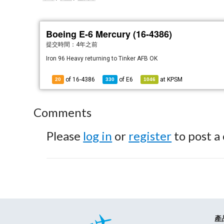
Boeing E-6 Mercury (16-4386)
提交時間：
4年之前
Iron 96 Heavy returning to Tinker AFB OK
of 16-4386
of
E6
at
KPSM
20
330
1046
Comments
Please
log in
or
register
to post a
產