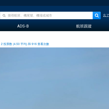
忘
ADS-B
航班跟蹤
2
投票数 (
4.50
平均) 和
916
查看次數