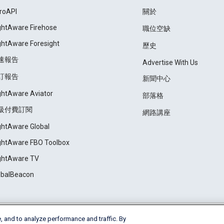
roAPI
關於
ightAware Firehose
職位空缺
ightAware Foresight
歷史
速報告
Advertise With Us
訂報告
新聞中心
ightAware Aviator
部落格
級付費訂閱
網路講座
ightAware Global
ightAware FBO Toolbox
ightAware TV
obalBeacon
, and to analyze performance and traffic. By
Cookie Settings