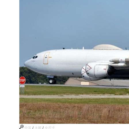
中等
/
大圖
/
全尺寸