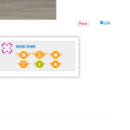
Like
xavier legay