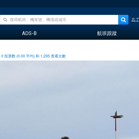
忘
ADS-B
航班跟蹤
0
投票数 (
0.00
平均) 和
1,295
查看次數