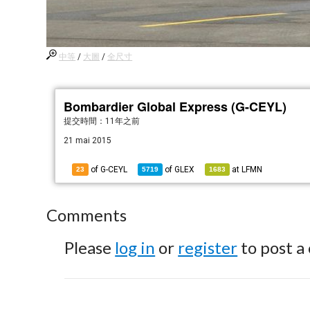
中等
/
大圖
/
全尺寸
Bombardier Global Express (G-CEYL)
提交時間：
11年之前
21 mai 2015
of G-CEYL
of
GLEX
at
LFMN
23
5719
1683
Comments
Please
log in
or
register
to post a