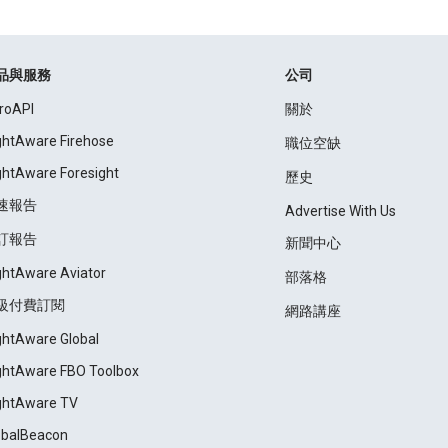
品與服務
公司
roAPI
關於
ightAware Firehose
職位空缺
ightAware Foresight
歷史
速報告
Advertise With Us
訂報告
新聞中心
ightAware Aviator
部落格
級付費訂閱
網路講座
ightAware Global
ightAware FBO Toolbox
ightAware TV
obalBeacon