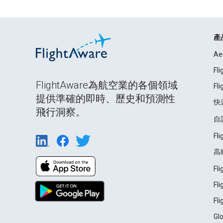
產
Ae
Fl
FlightAware為航空業的各個領域
Fl
提供準確的即時、歷史和預測性
快
飛行洞察。
自
Fl
高
Fl
Fl
Fl
Gl