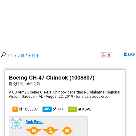
Like
中等
/
大圖
/
全尺寸
Boeing CH-47 Chinook (1008807)
提交時間：
6年之前
A US Army Boeing CH-47F Chinook departing NE Alabama Regional
Airport, Gadsden, AL - August 22, 2019 - for a paratroop drop.
of 1008807
of
H47
at
KGAD
2
405
237
Rick Finch