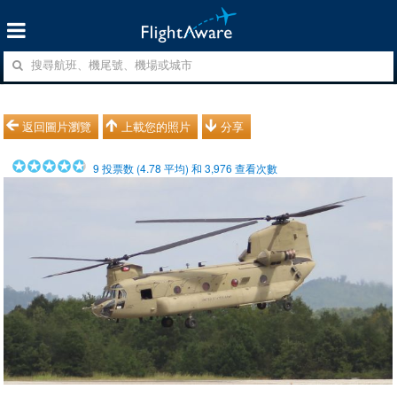
返回圖片瀏覽
上載您的照片
分享
9
投票数 (
4.78
平均) 和
3,976
查看次數