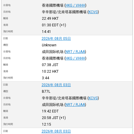
香港國際機場
(
HKG / VHHH
)
出發地
辛辛那堤/北肯塔基國際機場
(
KCVG
)
目的地
22:49
HKT
離港
01:30
EDT
(+1)
進港
14:41
飛行時間
2026年 08月 05日
日期
Unknown
機型
成田国际机场
(
NRT / RJAA
)
出發地
香港國際機場
(
HKG / VHHH
)
目的地
07:38
JST
離港
10:22
HKT
進港
3:44
飛行時間
2026年 08月 03日
日期
B77L
機型
辛辛那堤/北肯塔基國際機場
(
KCVG
)
出發地
成田国际机场
(
NRT / RJAA
)
目的地
19:42
EDT
離港
20:58
JST
(+1)
進港
12:15
飛行時間
2026年 08月 03日
日期