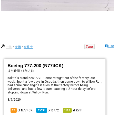
Like
中等
/
大圖
/
全尺寸
Boeing 777-200 (N774CK)
提交時間：
6年之前
Kalitta's brand new 777F. Came straight out of the factory last
week. Spent a few days in Oscoda, then came down to Willow Run,
had some prior engine issues at the factory before being
delivered, and had a few issues causing a 2 hour delay before
stopping down at Willow Run.
3/9/2020
of N774CK
of
B772
at
KYIP
79
33954
1109