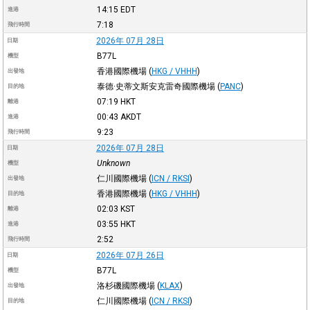
14:15
EDT
進港
7:18
飛行時間
2026年 07月 28日
日期
B77L
機型
香港國際機場
(
HKG / VHHH
)
出發地
泰德·史蒂文斯安克雷奇國際機場
(
PANC
)
目的地
07:19
HKT
離港
00:43
AKDT
進港
9:23
飛行時間
2026年 07月 28日
日期
Unknown
機型
仁川國際機場
(
ICN / RKSI
)
出發地
香港國際機場
(
HKG / VHHH
)
目的地
02:03
KST
離港
03:55
HKT
進港
2:52
飛行時間
2026年 07月 26日
日期
B77L
機型
洛杉磯國際機場
(
KLAX
)
出發地
仁川國際機場
(
ICN / RKSI
)
目的地