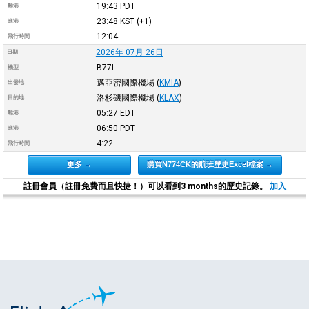
19:43
PDT
離港
23:48
KST
(+1)
進港
12:04
飛行時間
2026年 07月 26日
日期
B77L
機型
邁亞密國際機場
(
KMIA
)
出發地
洛杉磯國際機場
(
KLAX
)
目的地
05:27
EDT
離港
06:50
PDT
進港
4:22
飛行時間
更多 →
購買N774CK的航班歷史Excel檔案 →
註冊會員（註冊免費而且快捷！）可以看到3 months的歷史記錄。
加入