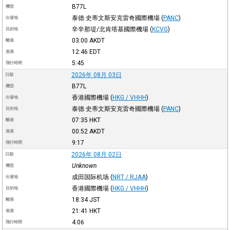
B77L
機型
泰德·史蒂文斯安克雷奇國際機場
(
PANC
)
出發地
辛辛那堤/北肯塔基國際機場
(
KCVG
)
目的地
03:00
AKDT
離港
12:46
EDT
進港
5:45
飛行時間
2026年 08月 03日
日期
B77L
機型
香港國際機場
(
HKG / VHHH
)
出發地
泰德·史蒂文斯安克雷奇國際機場
(
PANC
)
目的地
07:35
HKT
離港
00:52
AKDT
進港
9:17
飛行時間
2026年 08月 02日
日期
Unknown
機型
成田国际机场
(
NRT / RJAA
)
出發地
香港國際機場
(
HKG / VHHH
)
目的地
18:34
JST
離港
21:41
HKT
進港
4:06
飛行時間