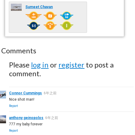
Sumeet Chavan
Comments
Please
log in
or
register
to post a
comment.
Connor Cummings
6年之前
Nice shot man!
Report
anthony geinopolos
6年之前
777 my baby forever
Report