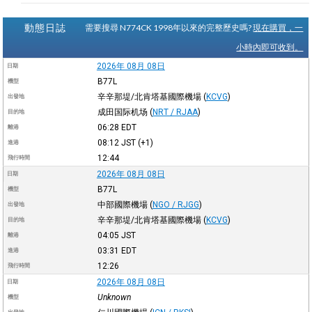
動態日誌
需要搜尋 N774CK 1998年以來的完整歷史嗎?
現在購買，一
小時內即可收到。
2026年 08月 08日
日期
B77L
機型
辛辛那堤/北肯塔基國際機場
(
KCVG
)
出發地
成田国际机场
(
NRT / RJAA
)
目的地
06:28
EDT
離港
08:12
JST
(+1)
進港
12:44
飛行時間
2026年 08月 08日
日期
B77L
機型
中部國際機場
(
NGO / RJGG
)
出發地
辛辛那堤/北肯塔基國際機場
(
KCVG
)
目的地
04:05
JST
離港
03:31
EDT
進港
12:26
飛行時間
2026年 08月 08日
日期
Unknown
機型