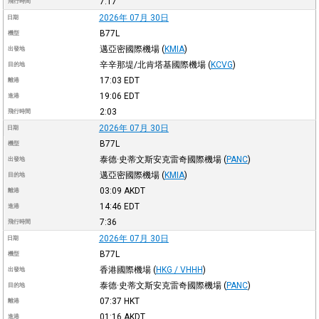
7:17
飛行時間
2026年 07月 30日
日期
B77L
機型
邁亞密國際機場
(
KMIA
)
出發地
辛辛那堤/北肯塔基國際機場
(
KCVG
)
目的地
17:03
EDT
離港
19:06
EDT
進港
2:03
飛行時間
2026年 07月 30日
日期
B77L
機型
泰德·史蒂文斯安克雷奇國際機場
(
PANC
)
出發地
邁亞密國際機場
(
KMIA
)
目的地
03:09
AKDT
離港
14:46
EDT
進港
7:36
飛行時間
2026年 07月 30日
日期
B77L
機型
香港國際機場
(
HKG / VHHH
)
出發地
泰德·史蒂文斯安克雷奇國際機場
(
PANC
)
目的地
07:37
HKT
離港
01:16
AKDT
進港