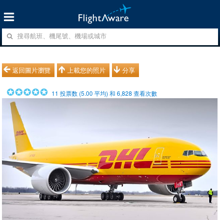
返回圖片瀏覽
上載您的照片
分享
11
投票数 (
5.00
平均) 和
6,828
查看次數