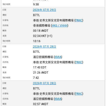
9:38
飛行時間
2026年 07月 29日
日期
B77L
機型
泰德·史蒂文斯安克雷奇國際機場
(
PANC
)
出發地
香港國際機場
(
HKG / VHHH
)
目的地
00:18
AKDT
離港
02:34
HKT
(+1)
進港
10:16
飛行時間
2026年 07月 28日
日期
B77L
機型
邁亞密國際機場
(
KMIA
)
出發地
泰德·史蒂文斯安克雷奇國際機場
(
PANC
)
目的地
17:43
EDT
離港
21:26
AKDT
進港
7:42
飛行時間
2026年 07月 28日
日期
B77L
機型
泰德·史蒂文斯安克雷奇國際機場
(
PANC
)
出發地
邁亞密國際機場
(
KMIA
)
目的地
02:57
AKDT
離港