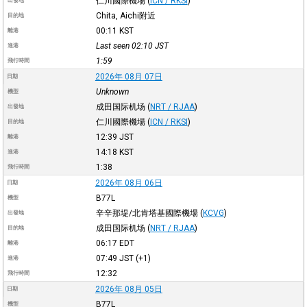
仁川國際機場
(
ICN / RKSI
)
出發地
Chita, Aichi附近
目的地
00:11
KST
離港
Last seen 02:10
JST
進港
1:59
飛行時間
2026年 08月 07日
日期
Unknown
機型
成田国际机场
(
NRT / RJAA
)
出發地
仁川國際機場
(
ICN / RKSI
)
目的地
12:39
JST
離港
14:18
KST
進港
1:38
飛行時間
2026年 08月 06日
日期
B77L
機型
辛辛那堤/北肯塔基國際機場
(
KCVG
)
出發地
成田国际机场
(
NRT / RJAA
)
目的地
06:17
EDT
離港
07:49
JST
(+1)
進港
12:32
飛行時間
2026年 08月 05日
日期
B77L
機型