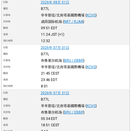
2026年 08月 01日
日期
B77L
機型
辛辛那堤/北肯塔基國際機場
(
KCVG
)
出發地
成田国际机场
(
NRT / RJAA
)
目的地
09:51
EDT
離港
11:24
JST
(+1)
進港
12:32
飛行時間
2026年 07月 31日
日期
B77L
機型
布鲁塞尔机场
(
BRU / EBBR
)
出發地
辛辛那堤/北肯塔基國際機場
(
KCVG
)
目的地
21:45
CEST
離港
23:46
EDT
進港
8:01
飛行時間
2026年 07月 31日
日期
B77L
機型
辛辛那堤/北肯塔基國際機場
(
KCVG
)
出發地
布鲁塞尔机场
(
BRU / EBBR
)
目的地
05:34
EDT
離港
18:51
CEST
進港