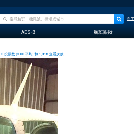
忘
ADS-B
航班跟蹤
2
投票数 (
3.00
平均) 和
1,918
查看次數