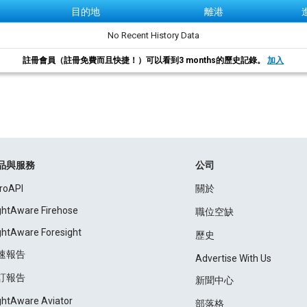
目的地
離港
No Recent History Data
註冊會員（註冊免費而且快捷！）可以看到3 months的歷史記錄。
加入
品與服務
公司
roAPI
關於
ightAware Firehose
職位空缺
ightAware Foresight
歷史
速報告
Advertise With Us
訂報告
新聞中心
ightAware Aviator
部落格