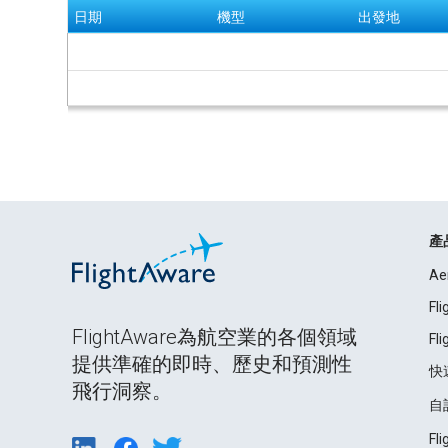
日期
機型
出發地
產
Ae
Fl
FlightAware為航空業的各個領域
Fl
提供準確的即時、歷史和預測性
快
飛行洞察。
自
Fl