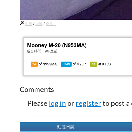
中等
/
大圖
/
全尺寸
Mooney M-20 (N953MA)
提交時間：
9年之前
of N953MA
of
M20P
at
KTCS
24
5343
34
Comments
Please
log in
or
register
to post a
動態日誌