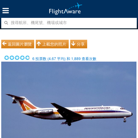
返回圖片瀏覽
上載您的照片
分享
6
投票数 (
4.67
平均) 和
1,889
查看次數