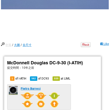
Like
中等
/
大圖
/
全尺寸
McDonnell Douglas DC-9-30 (I-ATIH)
提交時間：
10年之前
of I-ATIH
of
DC93
at
LIML
1
582
939
Pietro Barresi