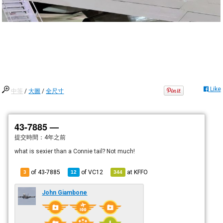
Like
中等
/
大圖
/
全尺寸
43-7885 —
提交時間：
4年之前
what is sexier than a Connie tail? Not much!
of 43-7885
of
VC12
at
KFFO
3
12
344
John Giambone