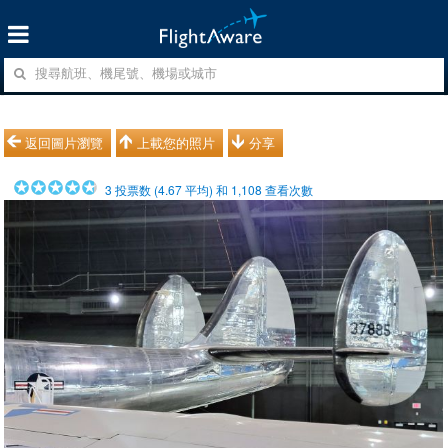
返回圖片瀏覽
上載您的照片
分享
3
投票数 (
4.67
平均) 和
1,108
查看次數