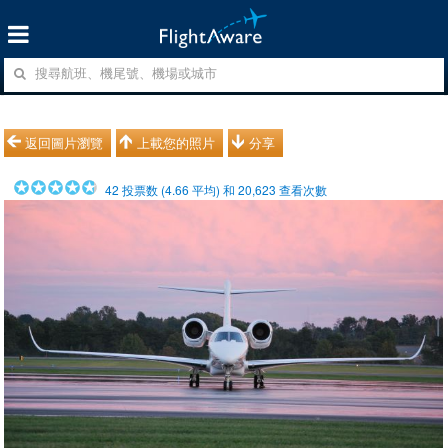
返回圖片瀏覽
上載您的照片
分享
42
投票数 (
4.66
平均) 和
20,623
查看次數