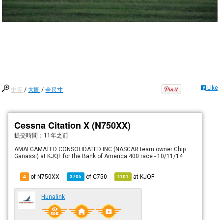
Like
中等
/
大圖
/
全尺寸
Cessna Citation X (N750XX)
提交時間：
11年之前
AMALGAMATED CONSOLIDATED INC (NASCAR team owner Chip
Ganassi) at KJQF for the Bank of America 400 race - 10/11/14
of N750XX
of
C750
at
KJQF
4
3705
1101
Hunalink