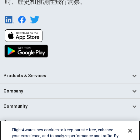
時、歷史和預測性飛行洞察。
Products & Services
Company
Community
Support
FlightAware uses cookies to keep our site free, enhance
your experience, and to analyze performance and traffic. By
English (USA)