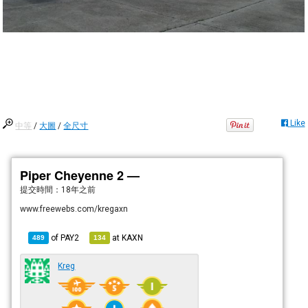
Like
中等
/
大圖
/
全尺寸
Piper Cheyenne 2 —
提交時間：
18年之前
www.freewebs.com/kregaxn
of
PAY2
at
KAXN
489
134
Kreg