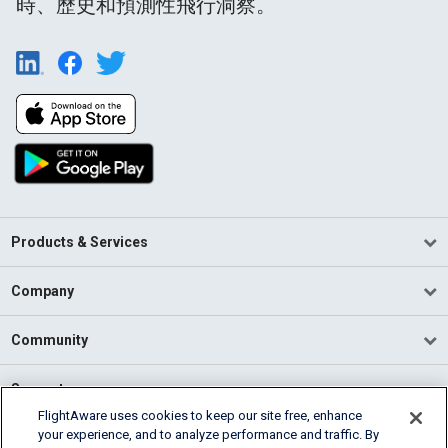
時、歷史和預測性飛行洞察。
Products & Services
Company
Community
Support
FlightAware uses cookies to keep our site free, enhance
your experience, and to analyze performance and traffic. By
English (USA)