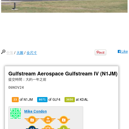
Like
中等
/
大圖
/
全尺寸
Gulfstream Aerospace Gulfstream IV (N1JM)
提交時間：
大約一年之前
06NOV24
of N1JM
of
GLF4
at
KDAL
23
8071
3650
Mike Condon