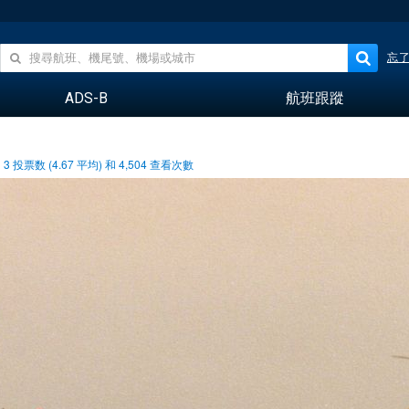
忘
ADS-B
航班跟蹤
3
投票数 (
4.67
平均) 和
4,504
查看次數