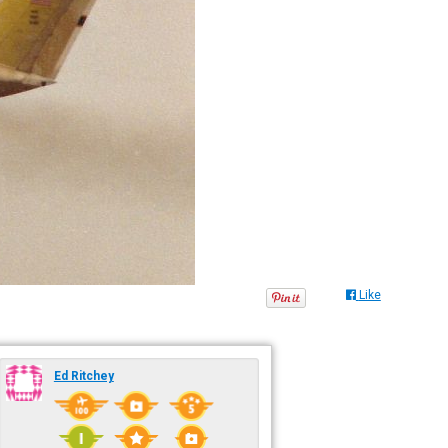
Like
Ed Ritchey