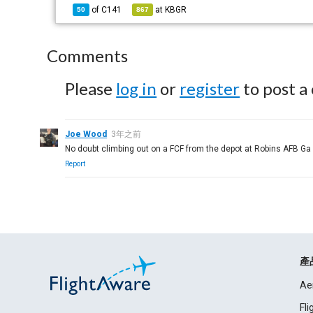
of
C141
at
KBGR
50
867
Comments
Please
log in
or
register
to post a
Joe Wood
3年之前
No doubt climbing out on a FCF from the depot at Robins AFB Ga
Report
產
Ae
Fl