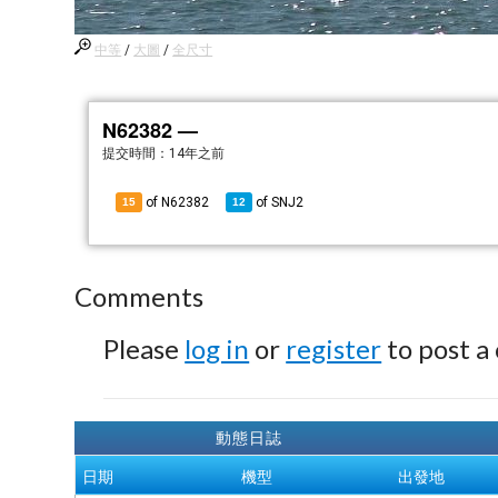
中等
/
大圖
/
全尺寸
N62382 —
提交時間：
14年之前
of N62382
of
SNJ2
15
12
Comments
Please
log in
or
register
to post a
動態日誌
日期
機型
出發地