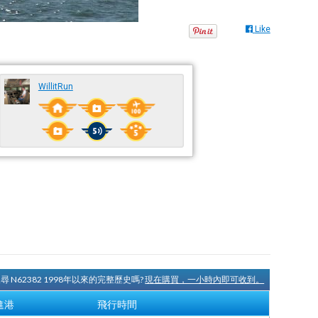
Like
WillitRun
尋 N62382 1998年以來的完整歷史嗎?
現在購買，一小時內即可收到。
進港
飛行時間