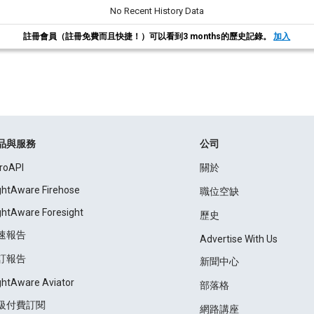
No Recent History Data
註冊會員（註冊免費而且快捷！）可以看到3 months的歷史記錄。
加入
品與服務
公司
roAPI
關於
ightAware Firehose
職位空缺
ightAware Foresight
歷史
速報告
Advertise With Us
訂報告
新聞中心
ightAware Aviator
部落格
級付費訂閱
網路講座