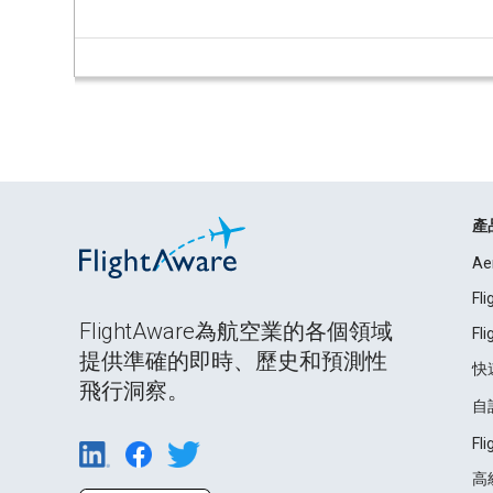
產
Ae
Fl
FlightAware為航空業的各個領域
Fl
提供準確的即時、歷史和預測性
快
飛行洞察。
自
Fl
高