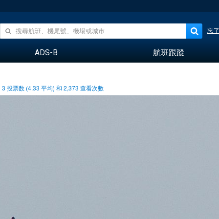
忘
ADS-B
航班跟蹤
3
投票数 (
4.33
平均) 和
2,373
查看次數