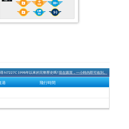
尋 N7227C 1998年以來的完整歷史嗎?
現在購買，一小時內即可收到。
進港
飛行時間