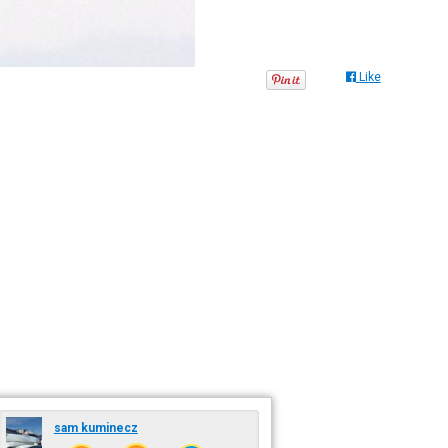
Like
sam kuminecz