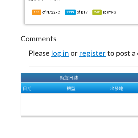
of N7227C
of
B17
at
KYNG
169
2339
242
Comments
Please
log in
or
register
to post a
動態日誌
日期
機型
出發地