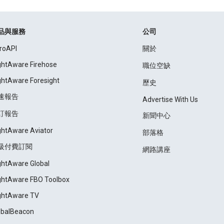
品與服務
公司
roAPI
關於
ightAware Firehose
職位空缺
ightAware Foresight
歷史
速報告
Advertise With Us
訂報告
新聞中心
ightAware Aviator
部落格
級付費訂閱
網路講座
ightAware Global
ightAware FBO Toolbox
ightAware TV
obalBeacon