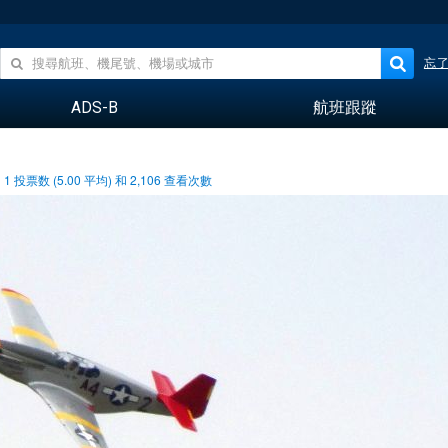
忘
ADS-B
航班跟蹤
1
投票数 (
5.00
平均) 和
2,106
查看次數