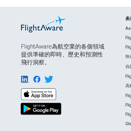
產
Ae
Fl
FlightAware為航空業的各個領域
Fl
提供準確的即時、歷史和預測性
快
飛行洞察。
自
Fl
高
Fl
Fl
Fl
Gl