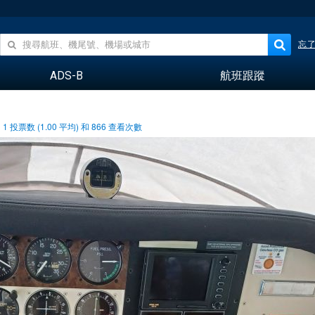
忘
ADS-B
航班跟蹤
1
投票数 (
1.00
平均) 和
866
查看次數