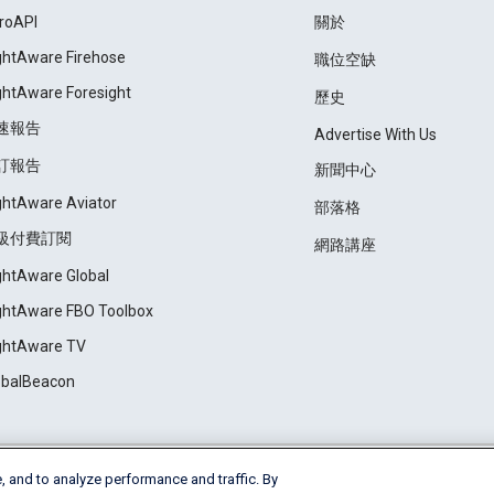
roAPI
關於
ightAware Firehose
職位空缺
ightAware Foresight
歷史
速報告
Advertise With Us
訂報告
新聞中心
ightAware Aviator
部落格
級付費訂閱
網路講座
ightAware Global
ightAware FBO Toolbox
ightAware TV
obalBeacon
, and to analyze performance and traffic. By
Cookie Settings