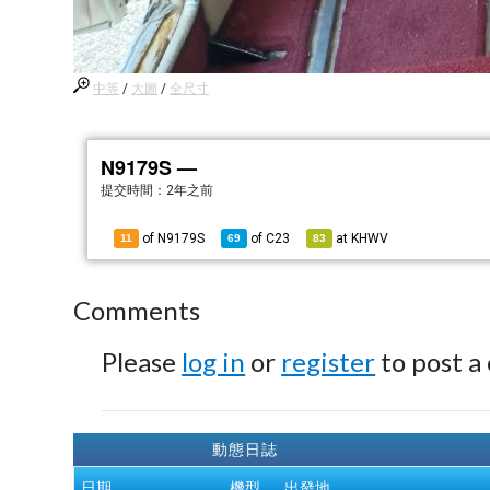
中等
/
大圖
/
全尺寸
N9179S —
提交時間：
2年之前
of N9179S
of
C23
at
KHWV
11
69
83
Comments
Please
log in
or
register
to post a
動態日誌
日期
機型
出發地