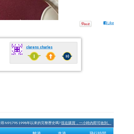
Like
clarens charles
尋 N9179S 1998年以來的完整歷史嗎?
現在購買，一小時內即可收到。
離港
進港
飛行時間