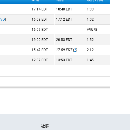
17:14
EDT
18:48
EDT
1:33
PVD
)
16:09
EDT
17:12
EDT
1:02
16:09
EDT
已改航
19:00
EDT
20:53
EDT
1:52
15:47
EDT
17:59
EDT
(
?
)
2:12
12:07
EDT
13:53
EDT
1:45
社群