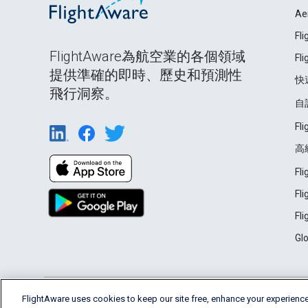
Ae
Fl
FlightAware為航空業的各個領域
Fl
提供準確的即時、歷史和預測性
快
飛行洞察。
自
Fl
高
Fl
Fl
Fl
Gl
English (USA)
FlightAware uses cookies to keep our site free, enhance your experience
2026 FlightAware
Terms of Use
Privacy