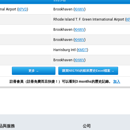
nal Airport
(
KPVD
)
Brookhaven
(
KHWV
)
Rhode Island T. F. Green International Airport
(
K
Brookhaven
(
KHWV
)
Brookhaven
(
KHWV
)
Harrisburg Intl
(
KMDT
)
Brookhaven
(
KHWV
)
更多 →
購買N9179S的航班歷史Excel檔案 →
註冊會員（註冊免費而且快捷！）可以看到3 months的歷史記錄。
加入
品與服務
公司