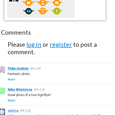
Comments
Please
log in
or
register
to post a
comment.
Philip Goldsby
4年之前
Fantastic photo.
Report
Mike Whetstone
4年之前
Great photo of a true high-flyer!
Report
adelma
4年之前