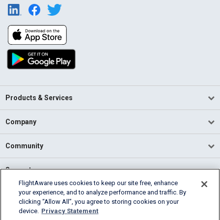
Products & Services
Company
Community
Support
FlightAware uses cookies to keep our site free, enhance
your experience, and to analyze performance and traffic. By
English (USA)
clicking “Allow All”, you agree to storing cookies on your
2026 FlightAware
device.
Privacy Statement