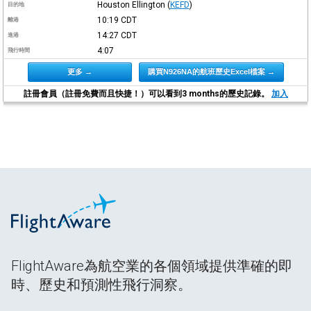
Houston Ellington
(
KEFD
)
目的地
10:19
CDT
離港
14:27
CDT
進港
4:07
飛行時間
更多 →
購買N926NA的航班歷史Excel檔案 →
註冊會員（註冊免費而且快捷！）可以看到3 months的歷史記錄。
加入
FlightAware為航空業的各個領域提供準確的即
時、歷史和預測性飛行洞察。