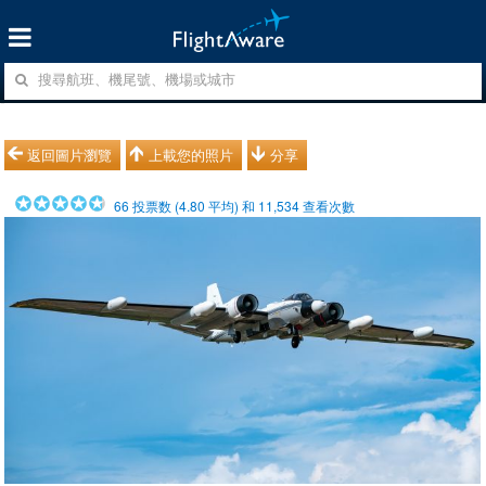
返回圖片瀏覽
上載您的照片
分享
66
投票数 (
4.80
平均) 和
11,534
查看次數