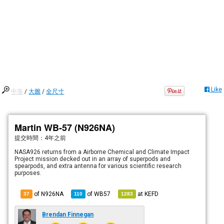
Like
中等
/
大圖
/
全尺寸
Martin WB-57 (N926NA)
提交時間：
4年之前
NASA926 returns from a Airborne Chemical and Climate Impact
Project mission decked out in an array of superpods and
spearpods, and extra antenna for various scientific research
purposes.
of N926NA
of
WB57
at
KEFD
37
110
1283
Brendan Finnegan