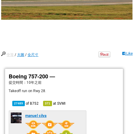
Like
中等
/
大圖
/
全尺寸
Boeing 757-200 —
提交時間：
10年之前
Takeoff run on Rwy 28.
of
B752
at
SVMI
27489
371
manuel silva