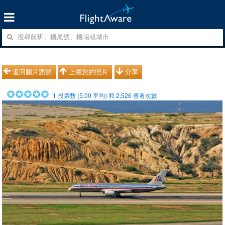
返回圖片瀏覽
上載您的照片
分享
1
投票数 (
5.00
平均) 和
2,526
查看次數