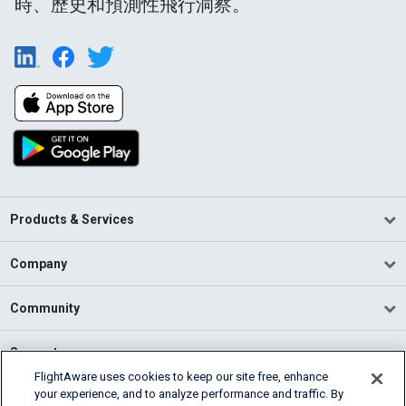
時、歷史和預測性飛行洞察。
Products & Services
Company
Community
Support
FlightAware uses cookies to keep our site free, enhance
your experience, and to analyze performance and traffic. By
English (USA)