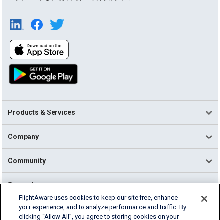
Products & Services
Company
Community
Support
FlightAware uses cookies to keep our site free, enhance
your experience, and to analyze performance and traffic. By
English (USA)
clicking “Allow All”, you agree to storing cookies on your
2026 FlightAware