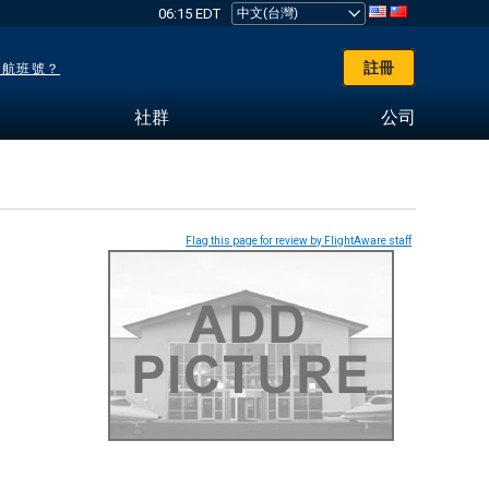
06:15 EDT
註冊
了航班號？
社群
公司
Flag this page for review by FlightAware staff