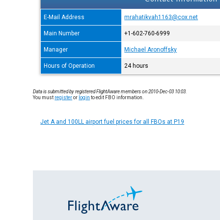
E-Mail Address
mrahatikvah1163@cox.net
Main Number
+1-602-760-6999
Manager
Michael Aronoffsky
Hours of Operation
24 hours
Data is submitted by registered FlightAware members on 2010-Dec-03 10:03.
You must
register
or
login
to edit FBO information.
Jet A and 100LL airport fuel prices for all FBOs at P19