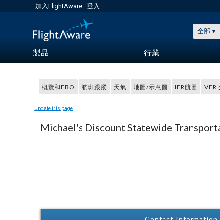
加入FlightAware
登入
全部
製品
行業
概覽和FBO
航班跟蹤
天氣
地圖/示意圖
IFR航圖
VFR
Update this page
Michael's Discount Statewide Transport
Contact Information