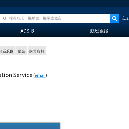
忘
ADS-B
航班跟蹤
 分區航圖
備註
購買資料
ation Service
(
email
)