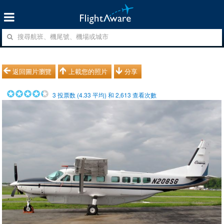
返回圖片瀏覽
上載您的照片
分享
3
投票数 (
4.33
平均) 和
2,613
查看次數