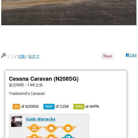
Like
中等
/
大圖
/
全尺寸
Cessna Caravan (N208SG)
提交時間：
14年之前
Tradewind's Caravan
of N208SG
of
C208
at
KHPN
34
5842
2464
Guido Warnecke