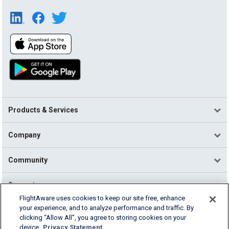
Products & Services
Company
Community
Support
FlightAware uses cookies to keep our site free, enhance
your experience, and to analyze performance and traffic. By
English (USA)
clicking “Allow All”, you agree to storing cookies on your
2026 FlightAware
device.
Privacy Statement