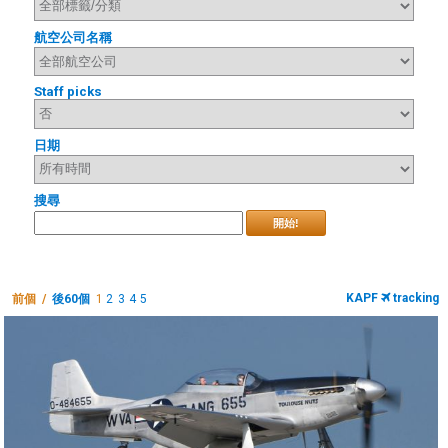
航空公司名稱
Staff picks
日期
搜尋
開始!
KAPF
tracking
前個 /
後60個
1
2
3
4
5