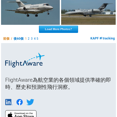
Load More Photos?
KAPF
tracking
前個 /
後60個
1
2
3
4
5
FlightAware為航空業的各個領域提供準確的即
時、歷史和預測性飛行洞察。