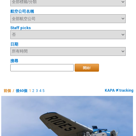
航空公司名稱
Staff picks
日期
搜尋
開始!
KAPA
tracking
前個 /
後60個
1
2
3
4
5