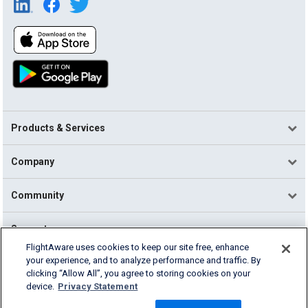
Products & Services
Company
Community
Support
FlightAware uses cookies to keep our site free, enhance
your experience, and to analyze performance and traffic. By
English (USA)
clicking “Allow All”, you agree to storing cookies on your
2026 FlightAware
device.
Privacy Statement
Terms of Use
Privacy
Cookie Settings