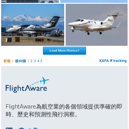
Load More Photos?
KAPA
tracking
前個 /
後60個
1
2
3
4
5
FlightAware為航空業的各個領域提供準確的即
時、歷史和預測性飛行洞察。