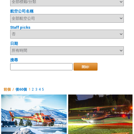
航空公司名稱
Staff picks
日期
搜尋
開始!
前個 /
後60個
1
2
3
4
5