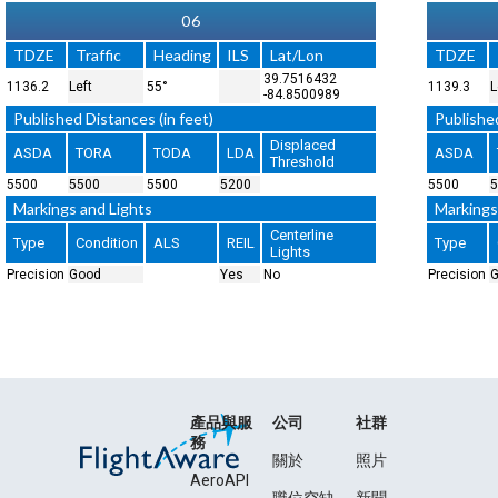
06
TDZE
Traffic
Heading
ILS
Lat/Lon
TDZE
39.7516432
1136.2
Left
55°
1139.3
L
-84.8500989
Published Distances (in feet)
Published
Displaced
ASDA
TORA
TODA
LDA
ASDA
Threshold
5500
5500
5500
5200
5500
5
Markings and Lights
Markings
Centerline
Type
Condition
ALS
REIL
Type
Lights
Precision
Good
Yes
No
Precision
產品與服
公司
社群
務
關於
照片
AeroAPI