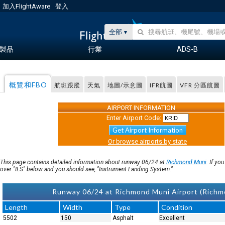
加入FlightAware
登入
全部
製品
行業
ADS-B
概覽和FBO
航班跟蹤
天氣
地圖/示意圖
IFR航圖
VFR 分區航圖
AIRPORT INFORMATION
Enter Airport Code:
Get Airport Information
Or browse airports by state
This page contains detailed information about runway 06/24 at
Richmond Muni
. If yo
over "ILS" below and you should see, "Instrument Landing System."
Runway 06/24 at Richmond Muni Airport (Richm
Length
Width
Type
Condition
5502
150
Asphalt
Excellent