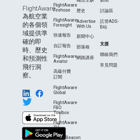
職位空缺
新聞
FlightAware
FlightAware
Firehose
歷史
討論區
為航空業
FlightAware
Advertise
託管ADS-
的各個領
Foresight
With Us
B站
域提供準
快速報告
新聞中心
確的即
支援
自訂報告
部落格
時、歷史
聯絡我們
FlightAware
和預測性
網路講座
Aviator
常見問題
飛行洞
高級付費
察。
訂閱
FlightAware
Global
FlightAware
FBO
Toolbox
FlightAware
TV
GlobalBeacon