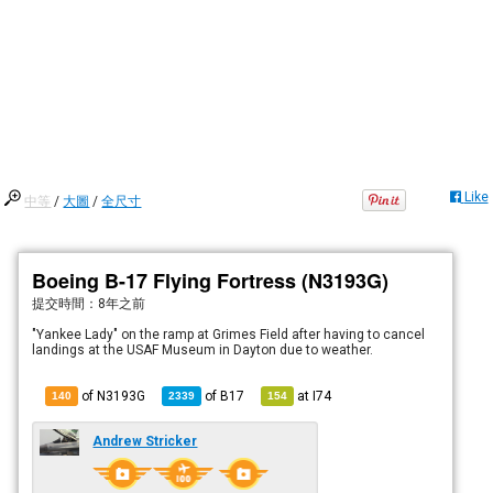
Like
中等
/
大圖
/
全尺寸
Boeing B-17 Flying Fortress (N3193G)
提交時間：
8年之前
"Yankee Lady" on the ramp at Grimes Field after having to cancel
landings at the USAF Museum in Dayton due to weather.
of N3193G
of
B17
at
I74
140
2339
154
Andrew Stricker