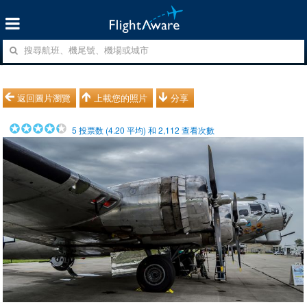
返回圖片瀏覽
上載您的照片
分享
5
投票数 (
4.20
平均) 和
2,112
查看次數