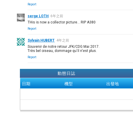
Report
serge LOTH
6年之前
THis is now a collector picture… RIP A380
Report
Sylvain HUBERT
4年之前
Souvenir de notre retour JFK/CDG Mai 2017.
Très bel oiseau, dommage qu'il n'est plus.
Report
動態日誌
日期
機型
出發地