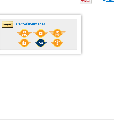
Like
CenterlineImages