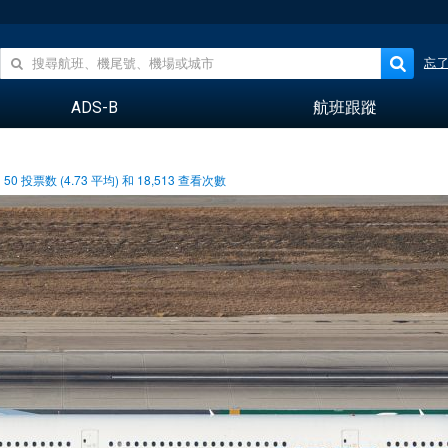
忘
ADS-B
航班跟蹤
50
投票数 (
4.73
平均) 和
18,513
查看次數