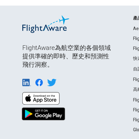
產
Ae
Fl
FlightAware為航空業的各個領域
Fl
提供準確的即時、歷史和預測性
快
飛行洞察。
自
Fl
高
Fl
Fl
Fl
Gl