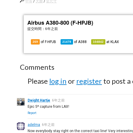
中等
/
大圖
/
全尺寸
Airbus A380-800 (F-HPJB)
提交時間：
6年之前
of F-HPJB
of
A388
at
KLAX
269
21478
104842
Comments
Please
log in
or
register
to post a
Dwight Hartje
6年之前
Epic 5* capture from LAX!
Report
adelma
6年之前
Now everybody stay right on the correct taxi line! Very interestin