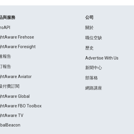
品與服務
公司
roAPI
關於
ightAware Firehose
職位空缺
ightAware Foresight
歷史
速報告
Advertise With Us
訂報告
新聞中心
ightAware Aviator
部落格
級付費訂閱
網路講座
ightAware Global
ightAware FBO Toolbox
ightAware TV
obalBeacon