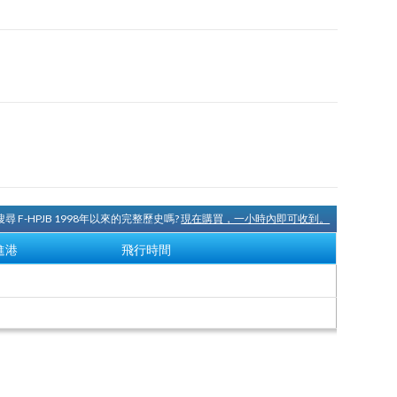
尋 F-HPJB 1998年以來的完整歷史嗎?
現在購買，一小時內即可收到。
進港
飛行時間