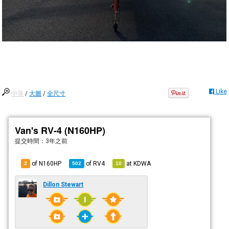
Like
中等
/
大圖
/
全尺寸
Van's RV-4 (N160HP)
提交時間：
3年之前
of N160HP
of
RV4
at
KDWA
2
502
10
Dillon Stewart