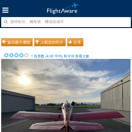
返回圖片瀏覽
上載您的照片
分享
1
投票数 (
4.00
平均) 和
918
查看次數