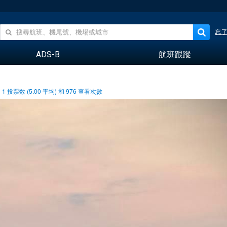
忘
ADS-B
航班跟蹤
1
投票数 (
5.00
平均) 和
976
查看次數