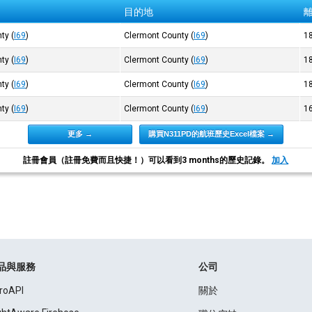
目的地
nty
(
I69
)
Clermont County
(
I69
)
1
nty
(
I69
)
Clermont County
(
I69
)
1
nty
(
I69
)
Clermont County
(
I69
)
1
nty
(
I69
)
Clermont County
(
I69
)
1
更多 →
購買N311PD的航班歷史Excel檔案 →
註冊會員（註冊免費而且快捷！）可以看到3 months的歷史記錄。
加入
品與服務
公司
roAPI
關於