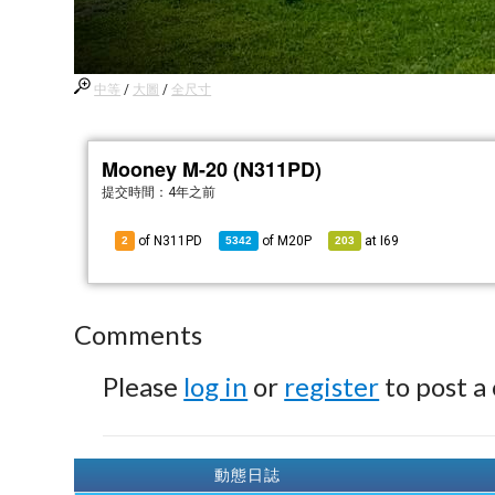
中等
/
大圖
/
全尺寸
Mooney M-20 (N311PD)
提交時間：
4年之前
of N311PD
of
M20P
at
I69
2
5342
203
Comments
Please
log in
or
register
to post a
動態日誌