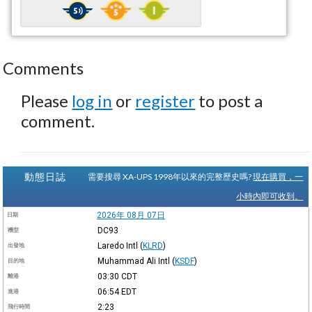
Comments
Please
log in
or
register
to post a
comment.
動態日誌
需要搜尋 XA-UPS 1998年以來的完整歷史嗎?
現在購買，一
小時內即可收到。
2026年 08月 07日
日期
DC93
機型
Laredo Intl
(
KLRD
)
出發地
Muhammad Ali Intl
(
KSDF
)
目的地
03:30
CDT
離港
06:54
EDT
進港
2:23
飛行時間