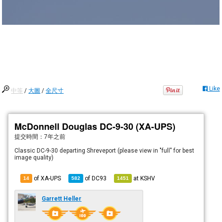
Like
中等
/
大圖
/
全尺寸
McDonnell Douglas DC-9-30 (XA-UPS)
提交時間：
7年之前
Classic DC-9-30 departing Shreveport (please view in "full" for best
image quality)
of XA-UPS
of
DC93
at
KSHV
14
582
1451
Garrett Heller