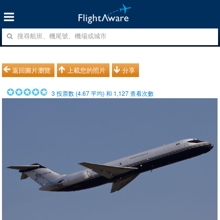
返回圖片瀏覽
上載您的照片
分享
3
投票数 (
4.67
平均) 和
1,127
查看次數