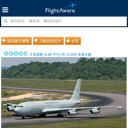
返回圖片瀏覽
上載您的照片
分享
9
投票数 (
4.86
平均) 和
10,250
查看次數