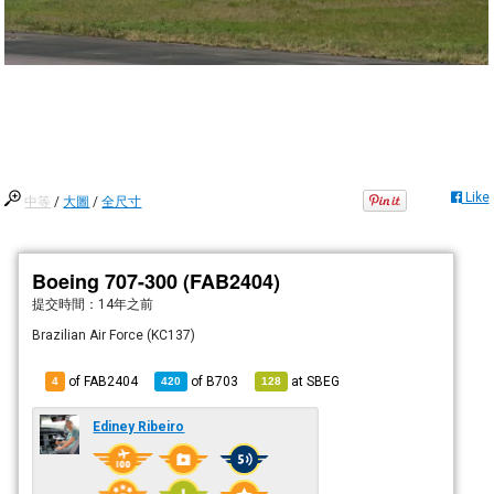
Like
中等
/
大圖
/
全尺寸
Boeing 707-300 (FAB2404)
提交時間：
14年之前
Brazilian Air Force (KC137)
of FAB2404
of
B703
at
SBEG
4
420
128
Ediney Ribeiro