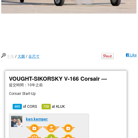
Like
中等
/
大圖
/
全尺寸
VOUGHT-SIKORSKY V-166 Corsair —
提交時間：
10年之前
Corsair Start-Up
of
CORS
at
KLUK
465
728
ken kemper