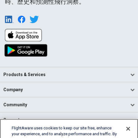
時、歷史和預測性飛行洞察。
Products & Services
Company
Community
Support
FlightAware uses cookies to keep our site free, enhance
your experience, and to analyze performance and traffic. By
English (USA)