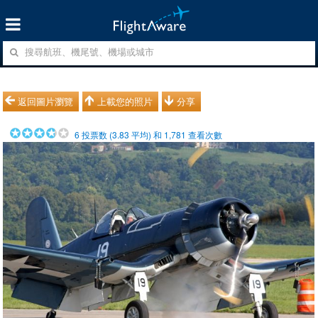
返回圖片瀏覽
上載您的照片
分享
6
投票数 (
3.83
平均) 和
1,781
查看次數