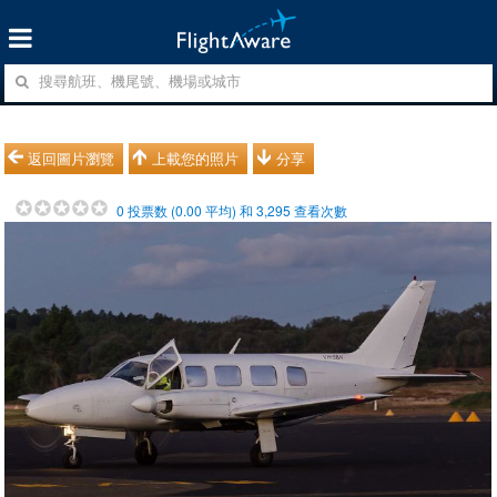
返回圖片瀏覽
上載您的照片
分享
0
投票数 (
0.00
平均) 和
3,295
查看次數