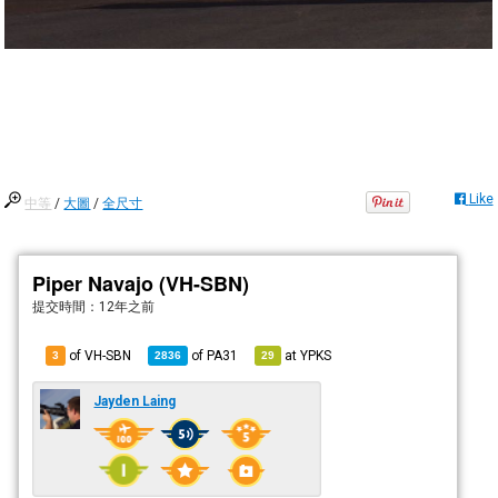
Like
中等
/
大圖
/
全尺寸
Piper Navajo (VH-SBN)
提交時間：
12年之前
of VH-SBN
of
PA31
at
YPKS
3
2836
29
Jayden Laing