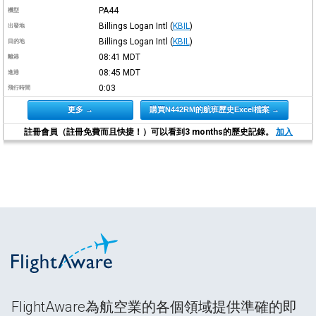
PA44
機型
Billings Logan Intl
(
KBIL
)
出發地
Billings Logan Intl
(
KBIL
)
目的地
08:41
MDT
離港
08:45
MDT
進港
0:03
飛行時間
更多 →
購買N442RM的航班歷史Excel檔案 →
註冊會員（註冊免費而且快捷！）可以看到3 months的歷史記錄。
加入
FlightAware為航空業的各個領域提供準確的即