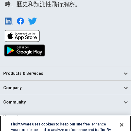
時、歷史和預測性飛行洞察。
Products & Services
Company
Community
Support
FlightAware uses cookies to keep our site free, enhance
your experience, and to analyze performance and traffic. By