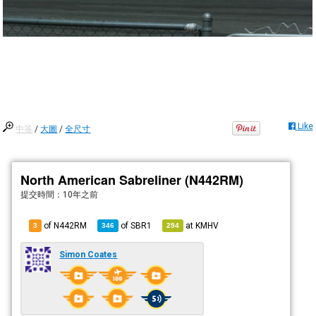
Like
中等
/
大圖
/
全尺寸
North American Sabreliner (N442RM)
提交時間：
10年之前
of N442RM
of
SBR1
at
KMHV
3
346
294
Simon Coates