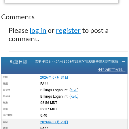
Comments
Please
log in
or
register
to post a
comment.
動態日誌
需要搜尋 N442RM 1998年以來的完整歷史嗎?
現在購買，一
小時內即可收到。
2026年 07月 31日
日期
PA44
機型
Billings Logan Intl
(
KBIL
)
出發地
Billings Logan Intl
(
KBIL
)
目的地
08:56
MDT
離港
09:37
MDT
進港
0:40
飛行時間
2026年 07月 29日
日期
PA44
機型