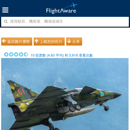
返回圖片瀏覽
上載您的照片
分享
10
投票数 (
4.60
平均) 和
3,916
查看次數