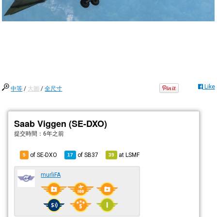
Like
中等
/
大圖
/
全尺寸
Saab Viggen (SE-DXO)
提交時間：
6年之前
of SE-DXO
of
SB37
at
LSMF
5
17
39
murliFA