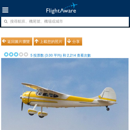
返回圖片瀏覽
上載您的照片
分享
5
投票数 (
3.00
平均) 和
2,214
查看次數