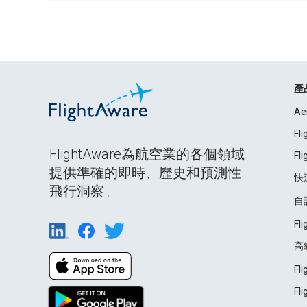
產
Ae
Fl
FlightAware為航空業的各個領域
Fl
提供準確的即時、歷史和預測性
快
飛行洞察。
自
Fl
高
Fl
Fl