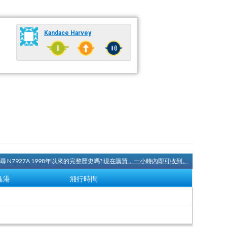
Kandace Harvey
尋 N7927A 1998年以來的完整歷史嗎?
現在購買，一小時內即可收到。
進港
飛行時間