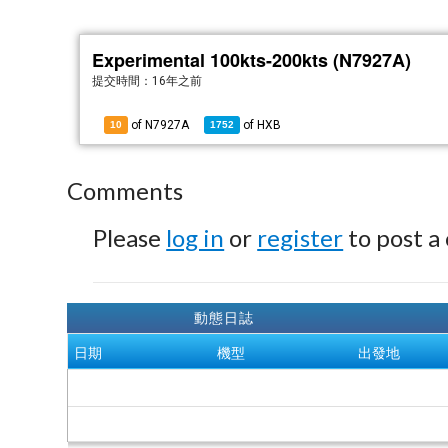
Experimental 100kts-200kts (N7927A)
提交時間：
16年之前
of N7927A
of
HXB
10
1752
Comments
Please
log in
or
register
to post a
動態日誌
日期
機型
出發地