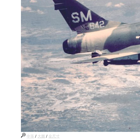
中等
/
大圖
/
全尺寸