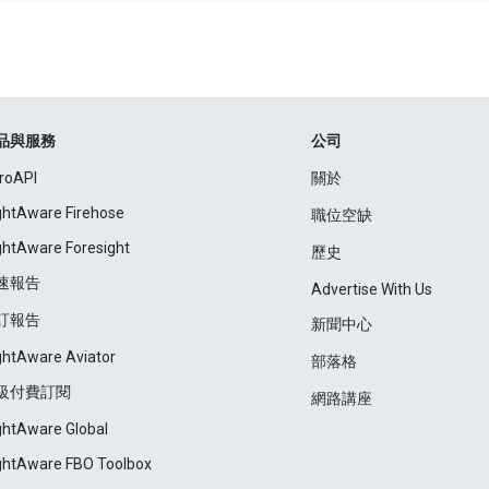
品與服務
公司
roAPI
關於
ightAware Firehose
職位空缺
ightAware Foresight
歷史
速報告
Advertise With Us
訂報告
新聞中心
ightAware Aviator
部落格
級付費訂閱
網路講座
ightAware Global
ightAware FBO Toolbox