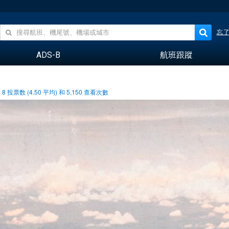
忘
ADS-B
航班跟蹤
8
投票数 (
4.50
平均) 和
5,150
查看次數