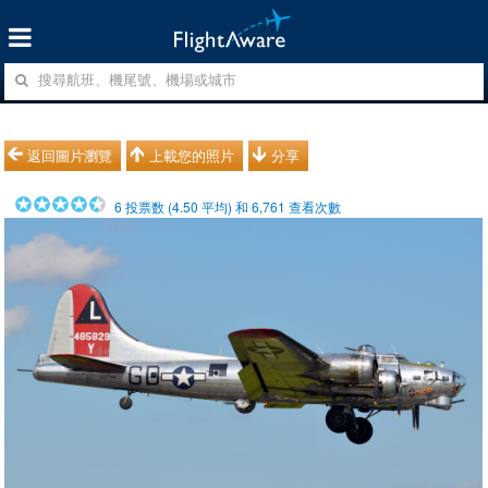
返回圖片瀏覽
上載您的照片
分享
6
投票数 (
4.50
平均) 和
6,761
查看次數