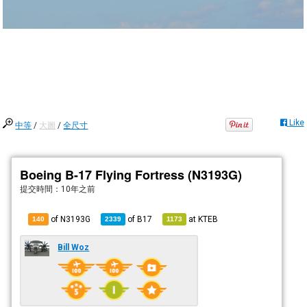
Like
中等
/
大圖
/
全尺寸
Boeing B-17 Flying Fortress (N3193G)
提交時間：
10年之前
of N3193G
of
B17
at
KTEB
140
2339
1173
Bill Woz