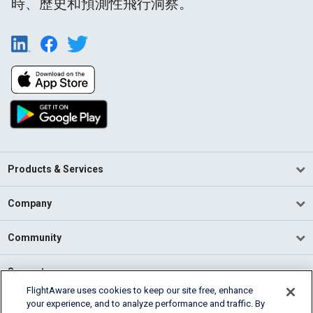
時、歷史和預測性飛行洞察。
Products & Services
Company
Community
Support
FlightAware uses cookies to keep our site free, enhance
your experience, and to analyze performance and traffic. By
English (USA)