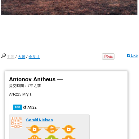
Like
中等
/
大圖
/
全尺寸
Antonov Antheus —
提交時間：
7年之前
AN-225 Mryia
of
AN22
188
Gerald Nielsen