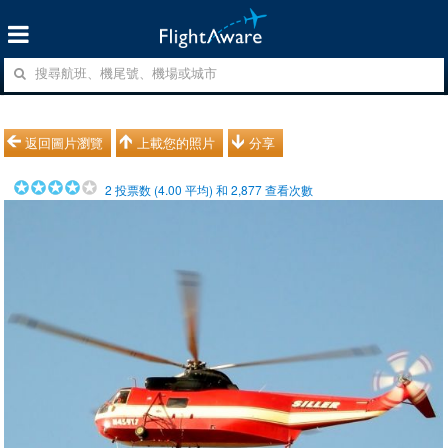
返回圖片瀏覽
上載您的照片
分享
2
投票数 (
4.00
平均) 和
2,877
查看次數