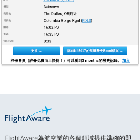
Unknown
機型
The Dalles, OR附近
出發地
Columbia Gorge Rgnl
(
KDLS
)
目的地
16:02
PDT
離港
16:35
PDT
進港
0:33
飛行時間
更多 →
購買N45917的航班歷史Excel檔案 →
註冊會員（註冊免費而且快捷！）可以看到3 months的歷史記錄。
加入
FlightAware為航空業的各個領域提供準確的即