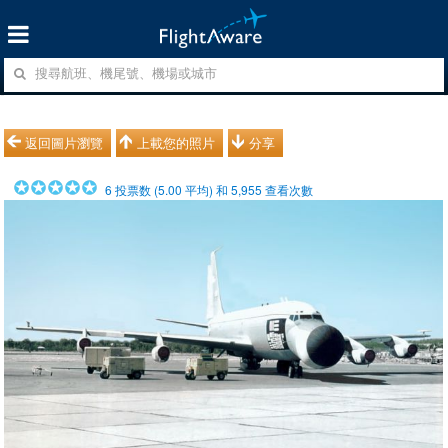
返回圖片瀏覽
上載您的照片
分享
6
投票数 (
5.00
平均) 和
5,955
查看次數