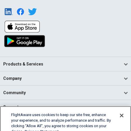
Products & Services
Company
Community
Support
FlightAware uses cookies to keep our site free, enhance
your experience, and to analyze performance and traffic. By
English (USA)
clicking “Allow All”, you agree to storing cookies on your
2026 FlightAware