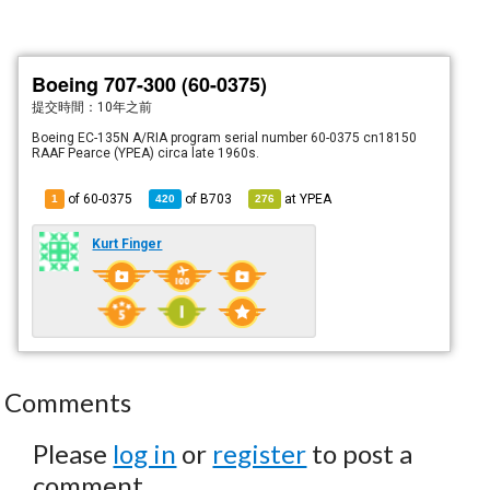
Boeing 707-300 (60-0375)
提交時間：
10年之前
Boeing EC-135N A/RIA program serial number 60-0375 cn18150
RAAF Pearce (YPEA) circa late 1960s.
of 60-0375
of
B703
at
YPEA
1
420
276
Kurt Finger
Comments
Please
log in
or
register
to post a
comment.