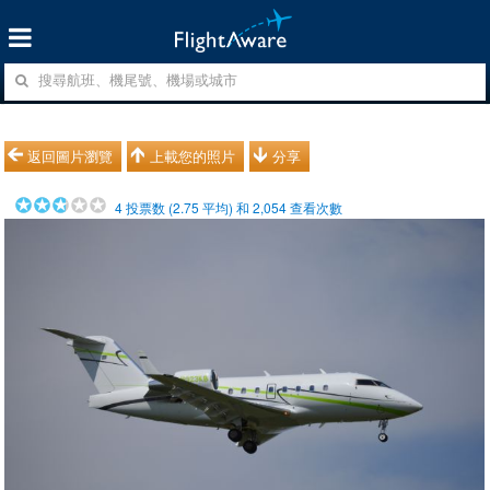
返回圖片瀏覽
上載您的照片
分享
4
投票数 (
2.75
平均) 和
2,054
查看次數