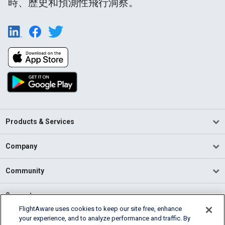
時、歷史和預測性飛行洞察。
Products & Services
Company
Community
Support
FlightAware uses cookies to keep our site free, enhance
your experience, and to analyze performance and traffic. By
English (USA)