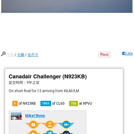
Like
中等
/
大圖
/
全尺寸
Canadair Challenger (N923KB)
提交時間：
9年之前
On short final for 13 arriving from KILM/ILM.
of N923KB
of
CL60
at
KPVU
6
7803
755
Mikel Wynn