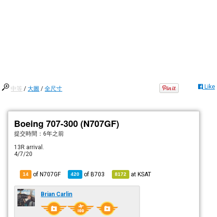
Like
中等
/
大圖
/
全尺寸
Boeing 707-300 (N707GF)
提交時間：
6年之前
13R arrival.
4/7/20
of N707GF
of
B703
at
KSAT
14
420
8172
Brian Carlin