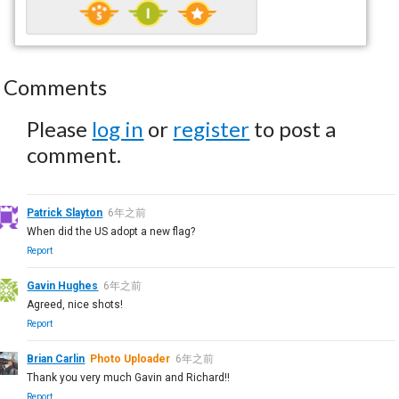
Comments
Please
log in
or
register
to post a
comment.
Patrick Slayton
6年之前
When did the US adopt a new flag?
Report
Gavin Hughes
6年之前
Agreed, nice shots!
Report
Brian Carlin
Photo Uploader
6年之前
Thank you very much Gavin and Richard!!
Report