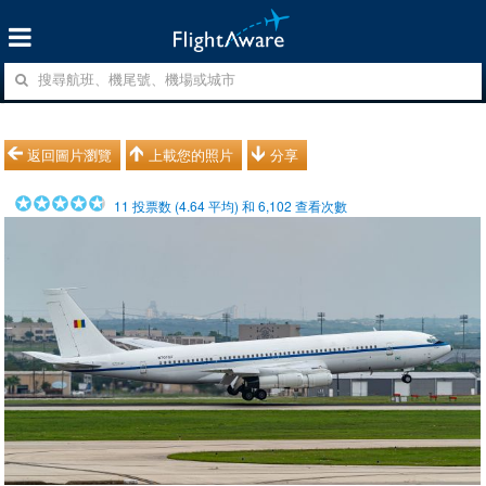
返回圖片瀏覽
上載您的照片
分享
11
投票数 (
4.64
平均) 和
6,102
查看次數